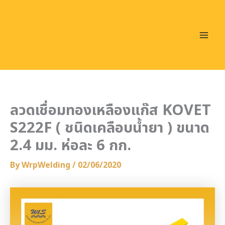
Skip
ค้
Mai
น
to
ห
Men
content
า
:
ลวดเชื่อมทองเหลืองแก๊ส KOVET
S222F ( ชนิดเคลือบน้ำยา ) ขนาด
2.4 มม. ห่อละ 6 กก.
By
WrpWelding
/
02/06/2020