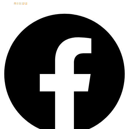
คะแนน