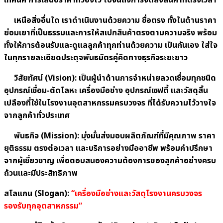
เทคนิค การเสนอราคาที่ว่องไว ไปจนถึงการจัดส่งสินค้าที่ตรงเวลา
เหนือสิ่งอื่นใด เราดำเนินงานด้วยความ ซื่อตรง ทั้งในด้านราคา
ย่อมเยาที่เป็นธรรมและการให้สเปกสินค้าตรงตามความจริง พร้อม
ทั้งให้การต้อนรับและดูแลลูกค้าทุกท่านด้วยความ เป็นกันเอง ใส่ใจ
ในทุกรายละเอียดประดุจพันธมิตรคู่คิดทางธุรกิจระยะยาว
วิสัยทัศน์ (
Vision): เป็นผู้นำด้านการจำหน่ายลวดเชื่อมทุกชนิด
อุปกรณ์เชื่อม-ตัดโลหะ เครื่องมือช่าง อุปกรณ์เซฟตี้ และวัสดุสิ้น
เปลืองที่ใช้ในโรงงานอุตสาหกรรมครบวงจร ที่ได้รับความไว้วางใจ
จากลูกค้าทั่วประเทศ
พันธกิจ (
Mission): มุ่งมั่นส่งมอบผลิตภัณฑ์ที่มีคุณภาพ ราคา
ยุติธรรม ตรงต่อเวลา และบริการอย่างมืออาชีพ พร้อมคำปรึกษา
จากผู้เชี่ยวชาญ เพื่อตอบสนองความต้องการของลูกค้าอย่างครบ
ถ้วนและมีประสิทธิภาพ
สโลแกน (
Slogan):
“เครื่องมือช่างและวัสดุโรงงานครบวงจร
รองรับทุกอุตสาหกรรม”