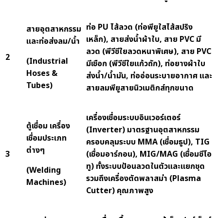
ท่อ
PU ไส้ลวด (ท่อพียูใสไส้สปริง
สายอุตสาหกรรม
เหล็ก), สายส่งน้ำผ้าใบ, สาย PVC มี
และท่อส่งลม/น้ำ
ลวด (พีวีซีใยลวดหนาพิเศษ), สาย PVC
2
(Industrial
มีเชือก (พีวีซีใยแก้วถัก), ท่อยางผ้าใบ
Hoses &
ส่งน้ำ/น้ำมัน, ท่ออ่อนระบายอากาศ และ
Tubes)
สายลมพียูสายนิวเมติกส์ทุกขนาด
เครื่องเชื่อมระบบอินเวอร์เตอร์
ตู้เชื่อม เครื่อง
(
Inverter) มาตรฐานอุตสาหกรรม
เชื่อมประเภท
ครอบคลุมระบบ MMA (เชื่อมธูป), TIG
ต่างๆ
3
(เชื่อมอาร์กอน), MIG/MAG (เชื่อมซีโอ
ทู) ทั้งระบบป้อนลวดในตัวและแยกชุด
(Welding
รวมถึงเครื่องตัดพลาสม่า (Plasma
Machines)
Cutter) คุณภาพสูง