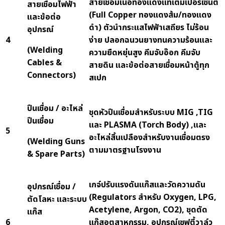
สายเชื่อมเนื้อทองแดงแท้เต็มเปอร์เซ็นต์
สายเชื่อมไฟฟ้า
(
Full Copper ทองแดงส้ม/ทองแดง
และข้อต่อ
ดำ) ตัวนำกระแสไฟฟ้าเสถียร ไม่ร้อน
อุปกรณ์
4
ง่าย ปลอกฉนวนยางทนความร้อนและ
(Welding
ความยืดหยุ่นสูง คีมจับอ๊อก คีมจับ
Cables &
สายดิน และข้อต่อสายเชื่อมหน้าตู้ทุก
Connectors)
สเปก
ปืนเชื่อม / อะไหล่
ชุดหัวปืนเชื่อมสำหรับระบบ
MIG ,TIG
ปืนเชื่อม
และ PLASMA (Torch Body) ,และ
5
อะไหล่สิ้นเปลืองสำหรับงานเชื่อมตรง
(Welding Guns
ตามมาตรฐานโรงงาน
& Spare Parts)
เกจ์ปรับแรงดันแก๊สและวัดความดัน
อุปกรณ์เชื่อม /
(
Regulators สำหรับ Oxygen, LPG,
ตัดโลหะ และระบบ
Acetylene, Argon, CO2), ชุดตัด
แก๊ส
6
แก๊สอุตสาหกรรม, อุปกรณ์เซฟตี้วาล์ว