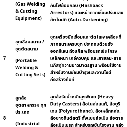
(Gas Welding
กันไฟย้อนกลับ (Flashback
& Cutting
Arrestors) และหน้ากากเชื่อมปรับแสง
Equipment)
อัตโนมัติ (Auto-Darkening)
ชุดเครื่องมือเชื่อมและตัดโลหะเคลื่อนที่
ชุดเชื่อมสนาม /
ภาคสนามครบชุด ประกอบด้วยถัง
ชุดตัดสนาม
ออกซิเจน ถังแก๊ส พร้อมรถเข็นโครง
7
เหล็กหนา เกจ์ควบคุม และสายลม-สาย
(Portable
แก๊สคู่ความยาวมาตรฐาน พร้อมใช้งาน
Welding &
สำหรับงานซ่อมบำรุงและงานไซต์
Cutting Sets)
ก่อสร้างทันที
ลูกล้อรับน้ำหนักสูงพิเศษ (
Heavy
ลูกล้อ
Duty Casters) ล้อไนล่อนแท้, ล้อยูรี
อุตสาหกรรม ทุก
เทน (Polyurethane), ล้อเหล็กหล่อ,
ประเภท
8
ล้อยางอินดัสตรี ทั้งแบบล้อเป็น ล้อตาย
(Industrial
ล้อแป้นเบรก สำหรับรถเข็นโรงงาน คลัง