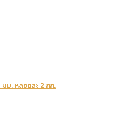
 มม. หลอดละ 2 กก.