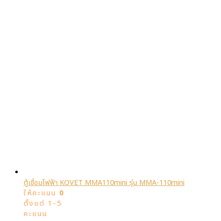
ตู้เชื่อมไฟฟ้า KOVET MMA110mini รุ่น MMA-110mini
ให้คะแนน
0
ตั้งแต่ 1-5
คะแนน