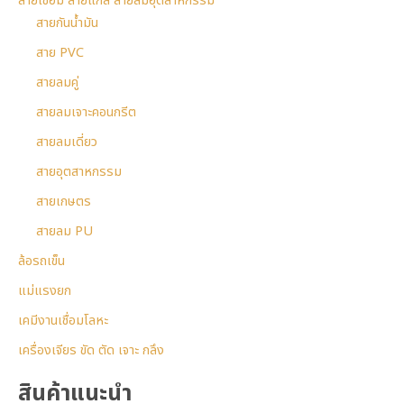
สายเชื่อม สายแก๊ส สายลมอุตสาหกรรม
สายกันน้ำมัน
สาย PVC
สายลมคู่
สายลมเจาะคอนกรีต
สายลมเดี่ยว
สายอุตสาหกรรม
สายเกษตร
สายลม PU
ล้อรถเข็น
แม่แรงยก
เคมีงานเชื่อมโลหะ
เครื่องเจียร ขัด ตัด เจาะ กลึง
สินค้าแนะนำ