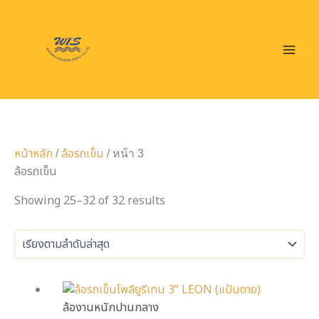
Skip
Sorted
ค้
Mai
น
to
by
ห
Men
content
latest
า
หน้าหลัก
ล้อรถเข็น
/
/ หน้า 3
ล้อรถเข็น
Showing 25–32 of 32 results
ล้องานหนักปานกลาง