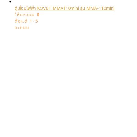
ตู้เชื่อมไฟฟ้า KOVET MMA110mini รุ่น MMA-110mini
ให้คะแนน
0
ตั้งแต่ 1-5
คะแนน