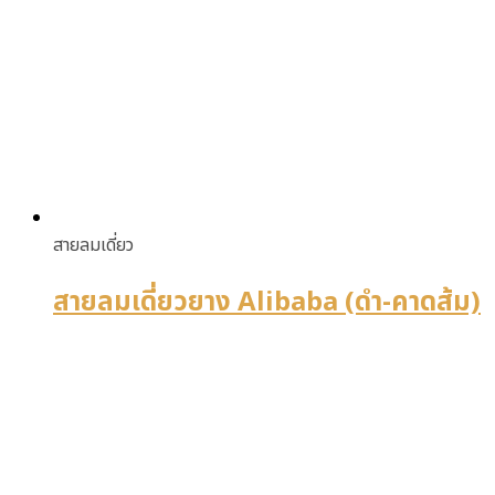
สายลมเดี่ยว
สายลมเดี่ยวยาง Alibaba (ดำ-คาดส้ม)