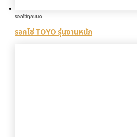
รอกโซ่ทุกชนิด
รอกโซ่ TOYO รุ่นงานหนัก