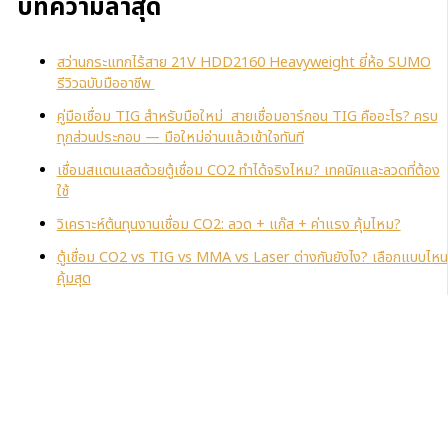
บทความล่าสุด
สว่านกระแทกไร้สาย 21V HDD2160 Heavyweight ยี่ห้อ SUMO
รีวิวฉบับมืออาชีพ
คู่มือเชื่อม TIG สำหรับมือใหม่ สายเชื่อมอาร์กอน TIG คืออะไร? ครบ
ทุกส่วนประกอบ — มือใหม่อ่านแล้วเข้าใจทันที
เชื่อมสแตนเลสด้วยตู้เชื่อม CO2 ทำได้จริงไหม? เทคนิคและลวดที่ต้อง
ใช้
วิเคราะห์ต้นทุนงานเชื่อม CO2: ลวด + แก๊ส + ค่าแรง คุ้มไหม?
ตู้เชื่อม CO2 vs TIG vs MMA vs Laser ต่างกันยังไง? เลือกแบบไหน
คุ้มสุด